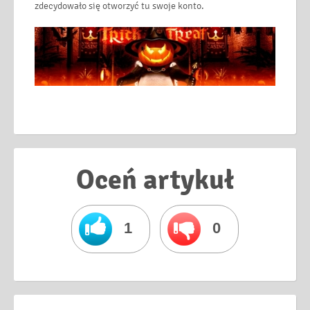
zdecydowało się otworzyć tu swoje konto.
Oceń artykuł
1
0