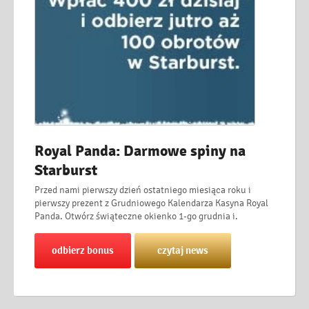
Royal Panda: Darmowe spiny na
Starburst
Przed nami pierwszy dzień ostatniego miesiąca roku i
pierwszy prezent z Grudniowego Kalendarza Kasyna Royal
Panda. Otwórz świąteczne okienko 1-go grudnia i.
odbierz bonus
czytaj news