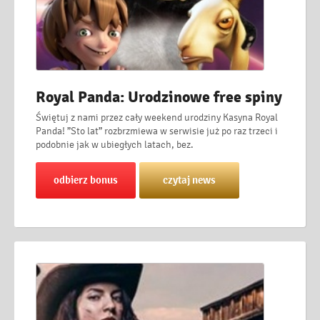
Royal Panda: Urodzinowe free spiny
Świętuj z nami przez cały weekend urodziny Kasyna Royal
Panda! ”Sto lat” rozbrzmiewa w serwisie już po raz trzeci i
podobnie jak w ubiegłych latach, bez.
odbierz bonus
czytaj news