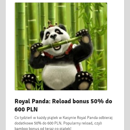
Royal Panda: Reload bonus 50% do
600 PLN
Co tydzień w każdy piątek w Kasynie Royal Panda odbieraj
dodatkowe 50% do 600 PLN. Popularny reload, czyli
bamboo bonus od teraz co piątek!