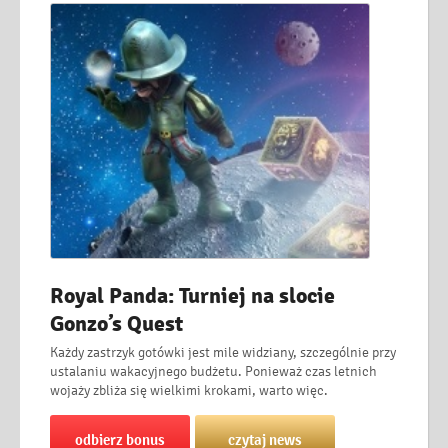
Royal Panda: Turniej na slocie
Gonzo’s Quest
Każdy zastrzyk gotówki jest mile widziany, szczególnie przy
ustalaniu wakacyjnego budżetu. Ponieważ czas letnich
wojaży zbliża się wielkimi krokami, warto więc.
odbierz bonus
czytaj news