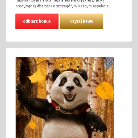
Kasyna Royal Panda, jest efektem ciężkiej pracy i
precyzyjnej dbałości o szczegóły w każdym aspekcie.
odbierz bonus
czytaj news