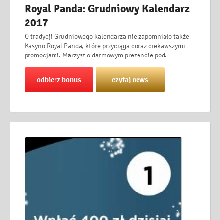
Royal Panda: Grudniowy Kalendarz
2017
O tradycji Grudniowego kalendarza nie zapomniało także
Kasyno Royal Panda, które przyciąga coraz ciekawszymi
promocjami. Marzysz o darmowym prezencie pod.
odbierz bonus
czytaj news