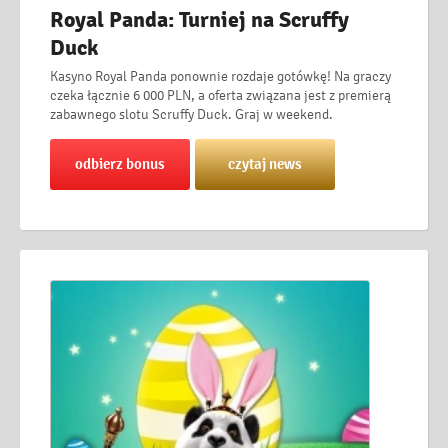
Royal Panda: Turniej na Scruffy
Duck
Kasyno Royal Panda ponownie rozdaje gotówkę! Na graczy
czeka łącznie 6 000 PLN, a oferta związana jest z premierą
zabawnego slotu Scruffy Duck. Graj w weekend.
odbierz bonus
czytaj news