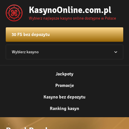
KasynoOnline.com.pl
Wybierz najlepsze kasyno online dostępne w Polsce
30 FS bez depozytu
Wybierz kasyno
Jackpoty
Promocje
Kasyno bez depozytu
Ranking kasyn