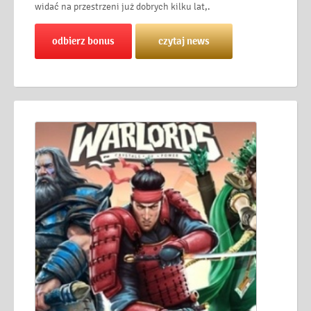
widać na przestrzeni już dobrych kilku lat,.
odbierz bonus
czytaj news