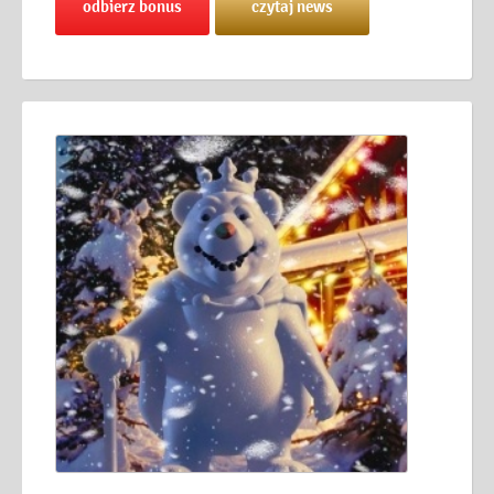
odbierz bonus
czytaj news