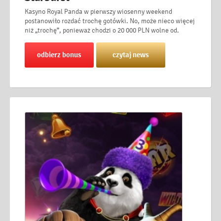
Kasyno Royal Panda w pierwszy wiosenny weekend
postanowiło rozdać trochę gotówki. No, może nieco więcej
niż „trochę”, ponieważ chodzi o 20 000 PLN wolne od.
odbierz bonus
czytaj news