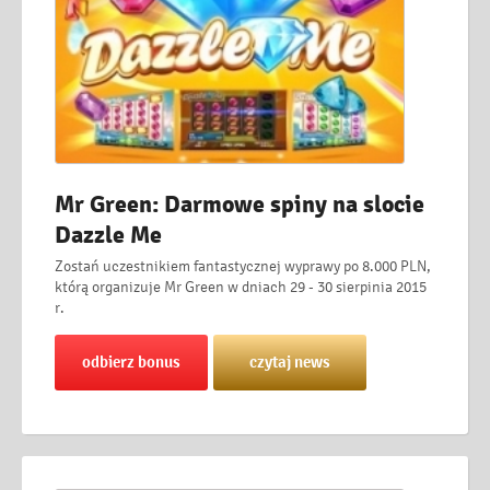
Mr Green: Darmowe spiny na slocie
Dazzle Me
Zostań uczestnikiem fantastycznej wyprawy po 8.000 PLN,
którą organizuje Mr Green w dniach 29 - 30 sierpinia 2015
r.
odbierz bonus
czytaj news