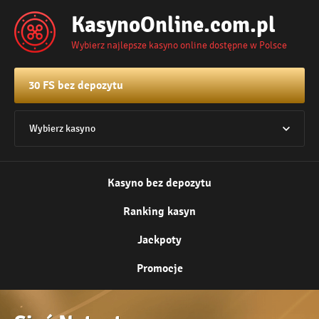
KasynoOnline.com.pl
Wybierz najlepsze kasyno online dostępne w Polsce
30 FS bez depozytu
Wybierz kasyno
Kasyno bez depozytu
Ranking kasyn
Jackpoty
Promocje