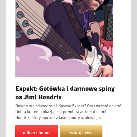
Expekt: Gotówka i darmowe spiny
na Jimi Hendrix
Dawno nie odwiedzałeś Kasyna Expekt? Czas wrócić do gry!
Dobrą ku temu okazją jest premiera automatu Jimi
Hendrix, który opuścił właśnie mury czołowego.
odbierz bonus
czytaj news