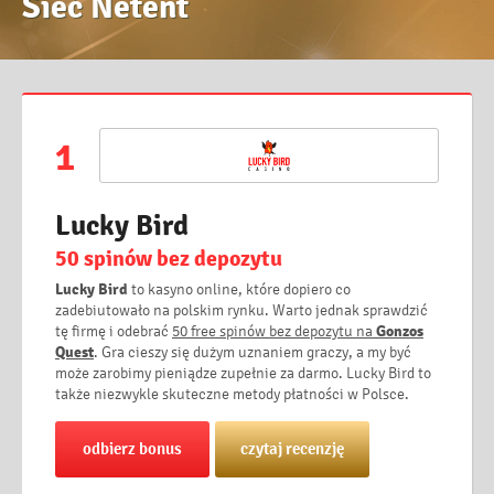
Sieć Netent
1
Lucky Bird
50 spinów bez depozytu
Lucky Bird
to kasyno online, które dopiero co
zadebiutowało na polskim rynku. Warto jednak sprawdzić
tę firmę i odebrać
50 free spinów bez depozytu na
Gonzos
Quest
. Gra cieszy się dużym uznaniem graczy, a my być
może zarobimy pieniądze zupełnie za darmo. Lucky Bird to
także niezwykle skuteczne metody płatności w Polsce.
odbierz bonus
czytaj recenzję