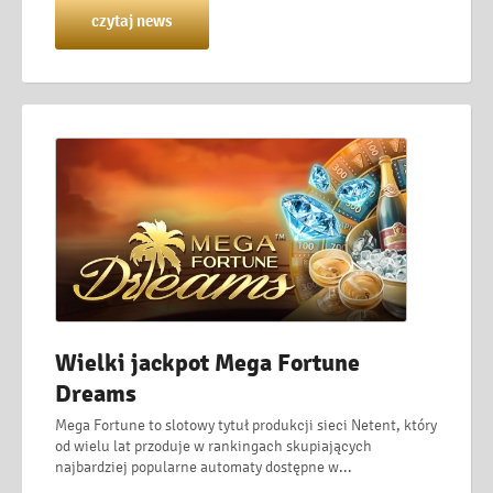
czytaj news
Wielki jackpot Mega Fortune
Dreams
Mega Fortune to slotowy tytuł produkcji sieci Netent, który
od wielu lat przoduje w rankingach skupiających
najbardziej popularne automaty dostępne w...