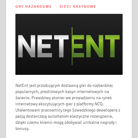
GRY HAZARDOWE
SIECI KASYNOWE
NetEnt jest przodującym dostawcą gier do najbardziej
popularnych, prestiżowych kasyn internetowych na
świecie. Prawdziwy pionier we prowadzaniu na rynek
internetowy ekscytujących gier z platformy NCQ.
Utalentowani pracownicy tego Szwedzkiego dewelopera z
pasją dostarczają automatom elastyczne rozwiązania,
dzięki czemu klienci mogą zdobywać unikalne nagrody i
bonusy.