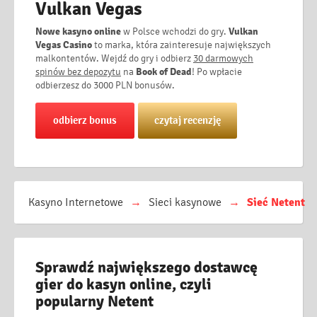
Vulkan Vegas
Nowe kasyno online
w Polsce wchodzi do gry.
Vulkan
Vegas Casino
to marka, która zainteresuje największych
malkontentów. Wejdź do gry i odbierz
30 darmowych
spinów bez depozytu
na
Book of Dead
! Po wpłacie
odbierzesz do 3000 PLN bonusów.
odbierz bonus
czytaj recenzję
Kasyno Internetowe
→
Sieci kasynowe
→
Sieć Netent
Sprawdź największego dostawcę
gier do kasyn online, czyli
popularny Netent