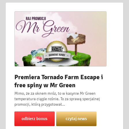
Premiera Tornado Farm Escape i
free spiny w Mr Green
Mimo, że za oknem mróz, to w kasynie Mr Green
temperatura ciągle rośnie. To za sprawą specjalnej
promocji, którą przygotował...
odbierz bonus
czytaj news