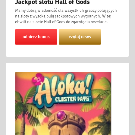
Jackpot slotu Hall of Gods
Mamy dobrą wiadomość dla wszystkich graczy polujących
na sloty z wysoką pulą jackpotowych wygranych. W tej
chwili na slocie Hall of Gods do zgarnięcia oczekuje.
odbierz bonus
czytaj news