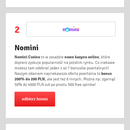
2
Nomini
Nomini Casino
to w zasadzie
nowe kasyno online
, które
dopiero zyskuje popularność na polskim rynku. Co ciekawe
możesz tam odebrać jeden z aż 7 bonusów powitalnych!
Naszym zdaniem najciekawsza oferta powitalna to
bonus
200% do 200 PLN
, ale jest też 6 innych. Można np. zgarnąć
50% do 4000 PLN lub po prostu 500 free spinów!
odbierz bonus