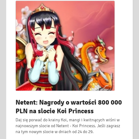
Netent: Nagrody o wartości 800 000
PLN na slocie Koi Princess
Daj się porwać do krainy Koi, mangi i kwitnących wiśni w
najnowszym slocie od Netent - Koi Princess. Jeśli zagrasz
na tym nowym slocie w dniach od 24 do 29.