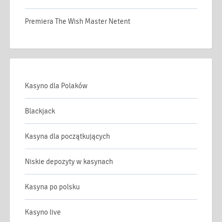
Premiera The Wish Master Netent
Kasyno dla Polaków
Blackjack
Kasyna dla początkujących
Niskie depozyty w kasynach
Kasyna po polsku
Kasyno live