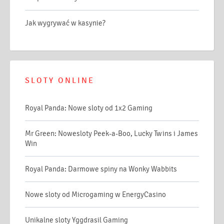
Jak wygrywać w kasynie?
SLOTY ONLINE
Royal Panda: Nowe sloty od 1x2 Gaming
Mr Green: Nowesloty Peek-a-Boo, Lucky Twins i James
Win
Royal Panda: Darmowe spiny na Wonky Wabbits
Nowe sloty od Microgaming w EnergyCasino
Unikalne sloty Yggdrasil Gaming