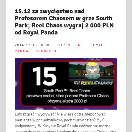
15.12 za zwycięstwo nad
Profesorem Chaosem w grze South
Park; Reel Chaos wygraj 2 000 PLN
od Royal Panda
2014-12-15 00:58
SIEć NETENT
ROYAL
PANDA
PROMOCJE
Lubisz grać i wygrywać? Nie wiesz gdzie zdeponować
pieniądze w poniedziałkowy pochmurny dzień? My Ci
podpowiemy. W Kasynie Royal Panda codziennie można
wygrać duże pieniądze i każdego dnia czeka na Ciebie inna