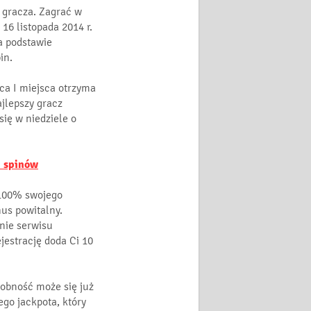
 gracza. Zagrać w
 16 listopada 2014 r.
a podstawie
in.
ca I miejsca otrzyma
ajlepszy gracz
się w niedziele o
h spinów
 100% swojego
us powitalny.
nie serwisu
estrację doda Ci 10
obność może się już
go jackpota, który