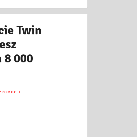
cie Twin
esz
 8 000
PROMOCJE