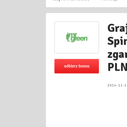
Gra
Spi
zga
PL
odbierz bonus
2014-11-1