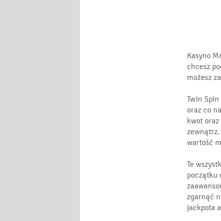
Kasyno Mr
chcesz pod
możesz za
Twin Spin 
oraz co n
kwot oraz
zewnątrz.
wartość m
Te wszyst
początku 
zaawansow
zgarnąć n
jackpota a