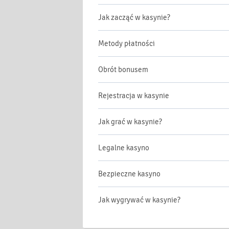
Jak zacząć w kasynie?
Metody płatności
Obrót bonusem
Rejestracja w kasynie
Jak grać w kasynie?
Legalne kasyno
Bezpieczne kasyno
Jak wygrywać w kasynie?