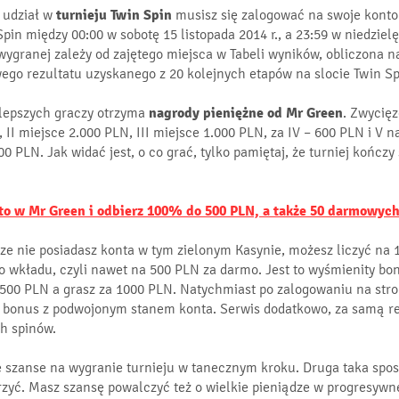
 udział w
turnieju Twin Spin
musisz się zalogować na swoje konto
Spin między 00:00 w sobotę 15 listopada 2014 r., a 23:59 w niedzielę
wygranej zależy od zajętego miejsca w Tabeli wyników, obliczona n
ego rezultatu uzyskanego z 20 kolejnych etapów na slocie Twin Sp
jlepszych graczy otrzyma
nagrody pieniężne od Mr Green
. Zwycięz
 II miejsce 2.000 PLN, III miejsce 1.000 PLN, za IV – 600 PLN i V n
0 PLN. Jak widać jest, o co grać, tylko pamiętaj, że turniej kończy 
to w Mr Green i odbierz 100% do 500 PLN, a także 50 darmowyc
zcze nie posiadasz konta w tym zielonym Kasynie, możesz liczyć na
o wkładu, czyli nawet na 500 PLN za darmo. Jest to wyśmienity bon
500 PLN a grasz za 1000 PLN. Natychmiast po zalogowaniu na stro
 bonus z podwojonym stanem konta. Serwis dodatkowo, za samą rej
h spinów.
 szanse na wygranie turnieju w tanecznym kroku. Druga taka spos
rzyć. Masz szansę powalczyć też o wielkie pieniądze w progresywne