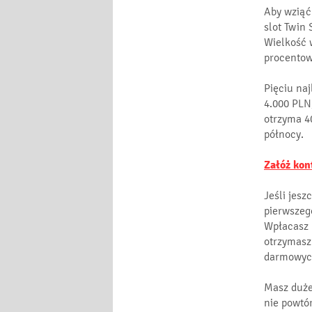
Aby wziąć
slot Twin 
Wielkość 
procentow
Pięciu na
4.000 PLN,
otrzyma 40
północy.
Załóż kon
Jeśli jes
pierwszeg
Wpłacasz 
otrzymasz
darmowyc
Masz duże
nie powtó