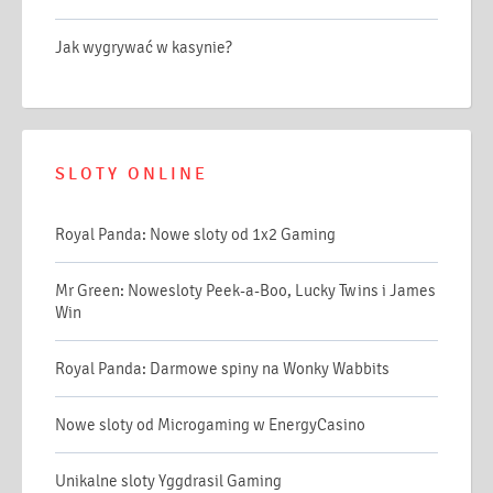
Jak wygrywać w kasynie?
SLOTY ONLINE
Royal Panda: Nowe sloty od 1x2 Gaming
Mr Green: Nowesloty Peek-a-Boo, Lucky Twins i James
Win
Royal Panda: Darmowe spiny na Wonky Wabbits
Nowe sloty od Microgaming w EnergyCasino
Unikalne sloty Yggdrasil Gaming