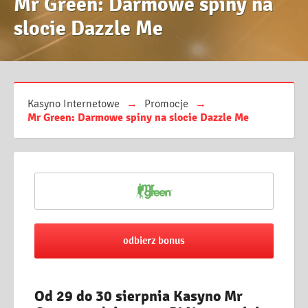
Mr Green: Darmowe spiny na
slocie Dazzle Me
Kasyno Internetowe
→
Promocje
→
Mr Green: Darmowe spiny na slocie Dazzle Me
odbierz bonus
Od 29 do 30 sierpnia Kasyno Mr