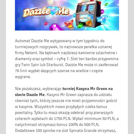
Automat Dazzle Me wytypowany w tym tygodniu do
turniejowych rozgrywek, to najnowsza perełka uznanej
firmy Netent. Na bębnach najdziesz kamienie szlachetne i
diamenty oraz symbol – cyfrę 7. Slot ten bardzo przypomina
gry Twin Spin lub Starburst. Dazzle Me może ci zaoferować
76 linii wypłat dających szanse na wielkie i częste
wygrane.
Nie pożałujesz, wybierając
turniej Kasyna Mr Green na
slocie Dazzle Me
. Kasyno Mr Green zaprasza do udziału
również tych, którzy jeszcze nie mieli przyjemności gościć
w kasynie. Wszystkich nowo przybyłych czeka bonus
powitalny. Tylko tu masz okazję odebrać przy pierwszych
czterech wpłatach do 1750 PLN. Wpłać minimum 50 PLN, a
natychmiast otrzymasz bonus 100% do 500 PLN.
Dodatkowe 100 spinów na slot Spinata Grande otrzymasz,