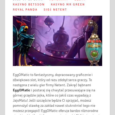
KASYNO BETSSON
KASYNO MR GREEN
ROYAL PANDA
SIEć NETENT
EggOMatic to fantastyczny, dopracowany graficznie i
dźwiękowo slot, który od razu zdobył serca graczy. To
następna z wielu gier firmy Netent. Zakręć bębnami
EggOMatic
i postaraj się chwytać przesuwające się na
górnej grzędzie jajka, które co jakiś czas wypadają z
JajoMatu! Jeśli szczęście będzie Ci sprzyjać, możesz
pomnożyć stawkę za zakład nawet stukrotnie! tego nie
możesz przegapić! EggOMatic oferuje bardzo różnorodne