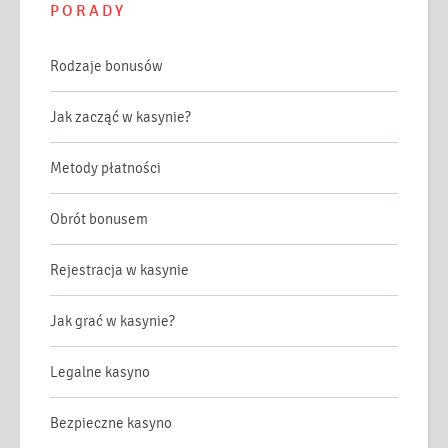
PORADY
Rodzaje bonusów
Jak zacząć w kasynie?
Metody płatności
Obrót bonusem
Rejestracja w kasynie
Jak grać w kasynie?
Legalne kasyno
Bezpieczne kasyno