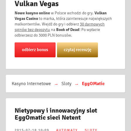
Vulkan Vegas
Nowe kasyno online
w Polsce wchodzi do gry.
Vulkan
Vegas Casino
to marka, która zainteresuje największych
malkontentów. Wejdź do gry i odbierz
30 darmowych
spinów bez depozytu
na
Book of Dead
! Po wpłacie
odbierzesz do 3000 PLN bonusów.
odbierz bonus
czytaj recenzję
Kasyno Internetowe
→
Sloty
→
EggOMatic
Nietypowy i innowacyjny slot
EggOmatic sieci Netent
2015-07-18 10:09
AUTOMATY
SLOTY