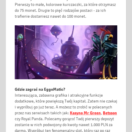
Pierwszy to małe, kolorowe kurczaczki, za które otrzymasz
do 75 monet. Drugie to pięć rodzajów postaci - za ich
trafienie dostaniesz nawet do 100 monet.
Gdzie zagrać na EggoMatic?
Interesująca, zabawna grafika i atrakcyjne funkcje
dodatkowe, które powiększą Twój kapitał. Zatem nie czekaj
i wypróbuj go już teraz. A możesz to zrobić w polecanych
przez nas serwisach takich jak:
Kasyno Mr Green
,
Betsson
czy Royal Panda. Polecamy gorąco! Twój pierwszy depozyt
zostanie w nich podwojony do kwoty nawet 1.000 PLN za
darmo. Wypróbuj ten fenomenalny slot, który raz po raz