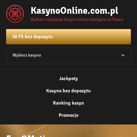
KasynoOnline.com.pl
Wybierz najlepsze kasyno online dostępne w Polsce
30 FS bez depozytu
Wybierz kasyno
Jackpoty
Kasyno bez depozytu
Ranking kasyn
Promocje