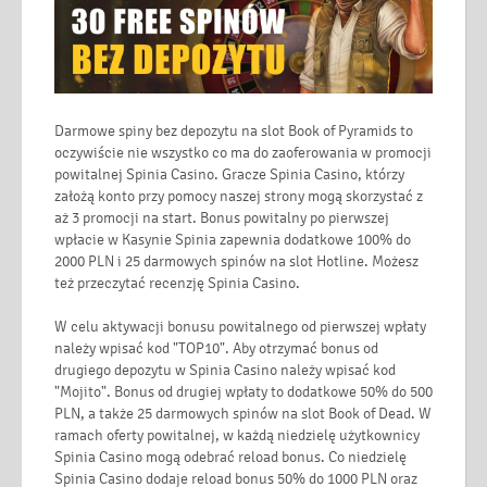
Darmowe spiny bez depozytu na slot Book of Pyramids to
oczywiście nie wszystko co ma do zaoferowania w promocji
powitalnej Spinia Casino. Gracze Spinia Casino, którzy
założą konto przy pomocy naszej strony mogą skorzystać z
aż 3 promocji na start. Bonus powitalny po pierwszej
wpłacie w Kasynie Spinia zapewnia dodatkowe 100% do
2000 PLN i 25 darmowych spinów na slot Hotline. Możesz
też przeczytać recenzję Spinia Casino.
W celu aktywacji bonusu powitalnego od pierwszej wpłaty
należy wpisać kod "TOP10". Aby otrzymać bonus od
drugiego depozytu w Spinia Casino należy wpisać kod
"Mojito". Bonus od drugiej wpłaty to dodatkowe 50% do 500
PLN, a także 25 darmowych spinów na slot Book of Dead. W
ramach oferty powitalnej, w każdą niedzielę użytkownicy
Spinia Casino mogą odebrać reload bonus. Co niedzielę
Spinia Casino dodaje reload bonus 50% do 1000 PLN oraz