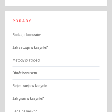
PORADY
Rodzaje bonusów
Jak zacząć w kasynie?
Metody płatności
Obrót bonusem
Rejestracja w kasynie
Jak grać w kasynie?
Legalne kasyno