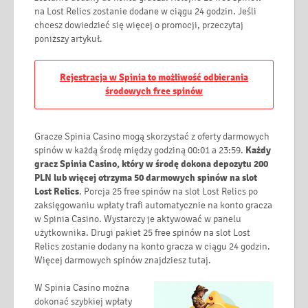
na Lost Relics zostanie dodane w ciągu 24 godzin. Jeśli
chcesz dowiedzieć się więcej o promocji, przeczytaj
poniższy artykuł.
Rejestracja w Spinia to możliwość odbierania
środowych free spinów
Gracze Spinia Casino mogą skorzystać z oferty darmowych
spinów w każdą środę między godziną 00:01 a 23:59.
Każdy
gracz Spinia Casino, który w środę dokona depozytu 200
PLN lub więcej otrzyma 50 darmowych spinów na slot
Lost Relics
. Porcja 25 free spinów na slot Lost Relics po
zaksięgowaniu wpłaty trafi automatycznie na konto gracza
w Spinia Casino. Wystarczy je aktywować w panelu
użytkownika. Drugi pakiet 25 free spinów na slot Lost
Relics zostanie dodany na konto gracza w ciągu 24 godzin.
Więcej darmowych spinów znajdziesz tutaj.
W Spinia Casino można
dokonać szybkiej wpłaty