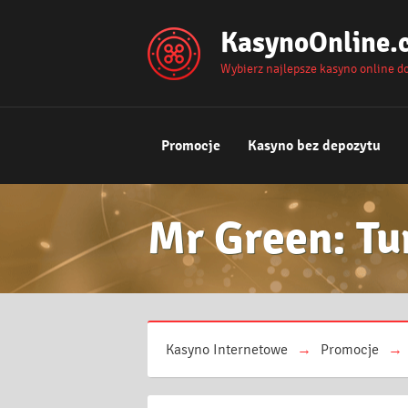
KasynoOnline.
Wybierz najlepsze kasyno online d
Promocje
Kasyno bez depozytu
Mr Green: Tur
Kasyno Internetowe
→
Promocje
→