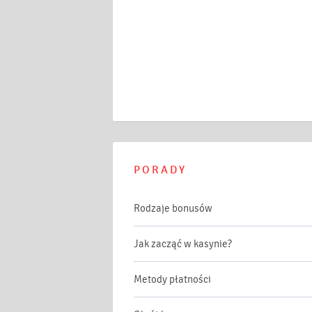
PORADY
Rodzaje bonusów
Jak zacząć w kasynie?
Metody płatności