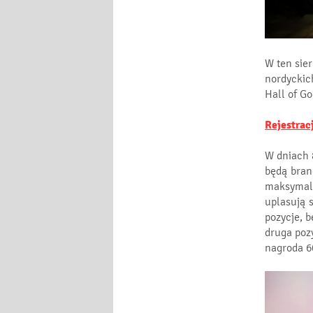
W ten sie
nordyckic
Hall of G
Rejestrac
W dniach 8
będą bran
maksymaln
uplasują s
pozycje, 
druga pozy
nagroda 6