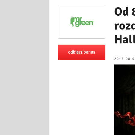
Od 
roz
Hal
odbierz bonus
2015-08-0