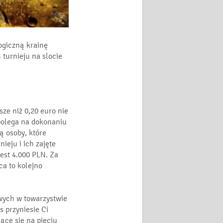
ogiczną krainę
turnieju na slocie
sze niż 0,20 euro nie
olega na dokonaniu
ą osoby, które
ieju i ich zajęte
est 4.000 PLN. Za
ca to kolejno
wych w towarzystwie
ds przyniesie Ci
ące się na pięciu