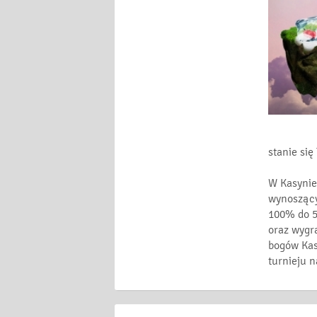
stanie si
W Kasynie
wynoszący
100% do 5
oraz wygr
bogów Kas
turnieju n