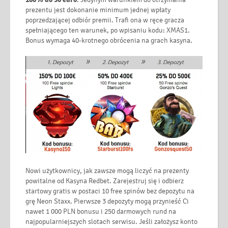
prezentu jest dokonanie minimum jednej wpłaty
poprzedzającej odbiór premii. Trafi ona w ręce gracza
spełniającego ten warunek, po wpisaniu kodu: XMAS1.
Bonus wymaga 40-krotnego obrócenia na grach kasyna.
Nowi użytkownicy, jak zawsze mogą liczyć na prezenty
powitalne od Kasyna Redbet. Zarejestruj się i odbierz
startowy gratis w postaci 10 free spinów bez depozytu na
grę Neon Staxx. Pierwsze 3 depozyty mogą przynieść Ci
nawet 1 000 PLN bonusu i 250 darmowych rund na
najpopularniejszych slotach serwisu. Jeśli założysz konto