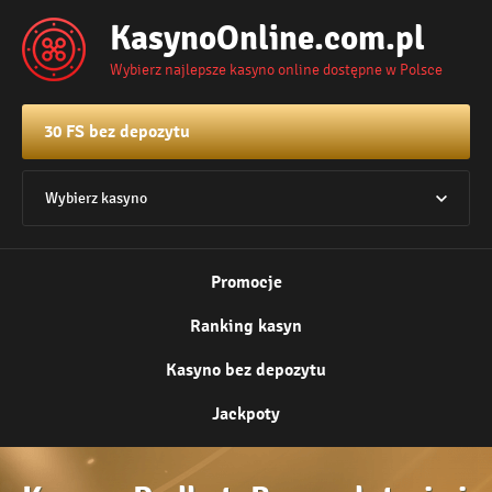
KasynoOnline.com.pl
Wybierz najlepsze kasyno online dostępne w Polsce
30 FS bez depozytu
Wybierz kasyno
Promocje
Ranking kasyn
Kasyno bez depozytu
Jackpoty