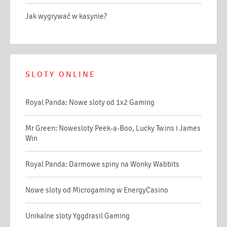
Jak wygrywać w kasynie?
SLOTY ONLINE
Royal Panda: Nowe sloty od 1x2 Gaming
Mr Green: Nowesloty Peek-a-Boo, Lucky Twins i James
Win
Royal Panda: Darmowe spiny na Wonky Wabbits
Nowe sloty od Microgaming w EnergyCasino
Unikalne sloty Yggdrasil Gaming