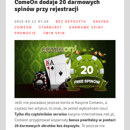
ComeOn dodaje 20 darmowych
spinów przy rejestracji
2015-03-11 07:20
BEZ DEPOZYTU
KASYNO
COMEON
STARBURST
DARMOWE SPINY
PROMOCJE
TWIN SPIN
Jeśli nie posiadasz jeszcze konta w Kasynie Comeon, a
czytasz ten artykuł, to znak, że jesteś wybrańcem losu!
Tylko dla czytelników serwisu
kasyno-internetowe.net.pl,
Comeon przygotował wspaniały
bonus powitalny w postaci
20 darmowych obrotów bez depozytu
. To jeszcze nie