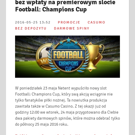
bez wpłaty na premierowym slocie
Football: Champions Cup
2016-05-25 13:52
PROMOCJE
CASUMO
BEZ DEPOZYTU
DARMOWE SPINY
W poniedziałek 23 maja Netent wypuściło nowy slot
Football: Champions Cup, który swą akcją wciągnie nie
tylko fanatyków piłki nożnej. Ta nowiutka produkcja
zawitała także w Casumo Casino. Z tej okazji już od
godziny 12:00 we wtorek, 24 maja przygotowano dla Ciebie
dwa pakiety darmowych spinów, które można odebrać tylko
do północy 25 maja 2016 roku.