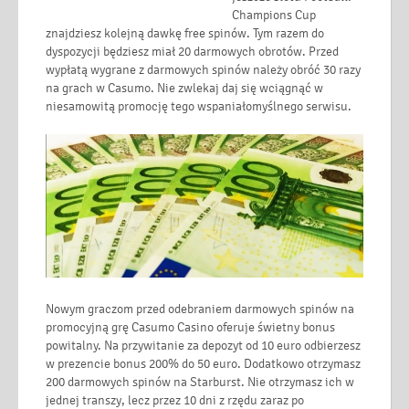
Champions Cup
znajdziesz kolejną dawkę free spinów. Tym razem do
dyspozycji będziesz miał 20 darmowych obrotów. Przed
wypłatą wygrane z darmowych spinów należy obróć 30 razy
na grach w Casumo. Nie zwlekaj daj się wciągnąć w
niesamowitą promocję tego wspaniałomyślnego serwisu.
Nowym graczom przed odebraniem darmowych spinów na
promocyjną grę Casumo Casino oferuje świetny bonus
powitalny. Na przywitanie za depozyt od 10 euro odbierzesz
w prezencie bonus 200% do 50 euro. Dodatkowo otrzymasz
200 darmowych spinów na Starburst. Nie otrzymasz ich w
jednej transzy, lecz przez 10 dni z rzędu zaraz po