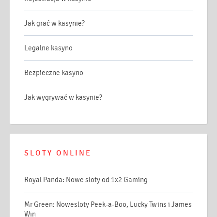
Jak grać w kasynie?
Legalne kasyno
Bezpieczne kasyno
Jak wygrywać w kasynie?
SLOTY ONLINE
Royal Panda: Nowe sloty od 1x2 Gaming
Mr Green: Nowesloty Peek-a-Boo, Lucky Twins i James
Win