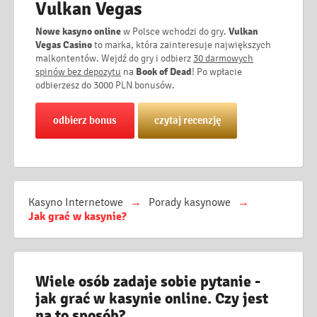
Vulkan Vegas
Nowe kasyno online
w Polsce wchodzi do gry.
Vulkan
Vegas Casino
to marka, która zainteresuje największych
malkontentów. Wejdź do gry i odbierz
30 darmowych
spinów bez depozytu
na
Book of Dead
! Po wpłacie
odbierzesz do 3000 PLN bonusów.
odbierz bonus
czytaj recenzję
Kasyno Internetowe
→
Porady kasynowe
→
Jak grać w kasynie?
Wiele osób zadaje sobie pytanie -
jak grać w kasynie online. Czy jest
na to sposób?