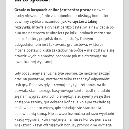
Granie w kasynach online jest bardzo proste
i nawet
osoby nieszczególnie zaznajomione z obsługą komputera
powinny szybko zrozumieć,
jak korzystać z takiej
rozrywki
. Interfejs gry jest bardzo czytelny, a nawigacja po
nim nie nastręcza trudności i po kilku próbach można się
połapać, który przycisk do czego służy. Dobrym
udogodnieniem jest tak zwana gra testowa, w której
można postawić kilka zakładów na próbę – nie obstawia się
prawdziwych pieniędzy, podobnie jak nie otrzymuje się
ewentualnej wygranej.
Gdy poczujemy się już na tyle pewnie, że możemy zacząć
grać na poważnie, wystarczy tylko zaznaczyć odpowiedni
tryb gry. Podczas gdy otrzymujemy tyle żetonów, na ile
pozwala stan naszego kasynowego konta. Jeśli nie udało
się nam wygrać żadnych pieniędzy, a zużyjemy wszystkie
dostępne żetony, gra dobiega końca, a kolejne zakłady są
możliwe dopiero wtedy, gdy doładuje się stan konta
odpowiednią sumą. Nie zawsze też można od razu wypłacić
każdą wygraną, która wpłynęła na nasze konto, ponieważ
większość kasyn oferujących bonusy promocyjne wymaga