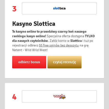
3
Kasyno Slottica
To kasyno online to prawdziwy czarny koń naszego
rankingu kasyn online!
Specjalna oferta dostępna
TYLKO
dla naszych czytelników
. Załóż konto w
Slottica
i tuż po
rejestracji odbierz
55 free spinów bez depozytu
na grę
Netent - Wild Wild West!
odbierz bonus
czytaj recenzję
4