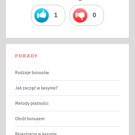
1
0
PORADY
Rodzaje bonusów
Jak zacząć w kasynie?
Metody płatności
Obrót bonusem
Rejestracja w kasynie