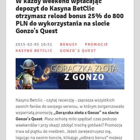
W każdy weekend wpłacając
depozyt do Kasyna BetClic
otrzymasz reload bonus 25% do 800
PLN do wykorzystania na slocie
Gonzo's Quest
2015-02-05 10:51
BONUSY
PROMOCJE
KASYNO BETCLIC
GONZO`S QUEST
Kasyno Betclic - czytaj recenzję - zaprasza wszystkich
swoich fanów do swojego serwisu, w którym zorganizowało
wspaniałą promocję
„Gorączka złota z Gonzo” na slocie
Gonzo’s Quest
. Masz ochotę miło spędzać czas podczas
weekendów i przy okazji zdobyć trochę gotówki? Promocja
trwa od piątku do niedzieli. Jeżeli zarejestrujesz się,
logując na swoim koncie, klikając „odbierz bonus” możesz