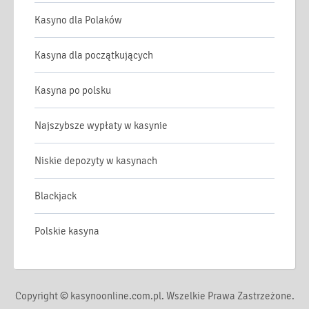
Kasyno dla Polaków
Kasyna dla początkujących
Kasyna po polsku
Najszybsze wypłaty w kasynie
Niskie depozyty w kasynach
Blackjack
Polskie kasyna
Copyright © kasynoonline.com.pl. Wszelkie Prawa Zastrzeżone.