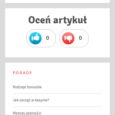
Oceń artykuł
0
0
PORADY
Rodzaje bonusów
Jak zacząć w kasynie?
Metody płatności