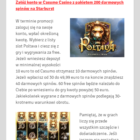
Załóż konto w Casumo Casino z pakietem 200 darmowych
spinów na Starburst
W terminie promocji
zaloguj się na swoje
konto, wpłać określoną
kwotę. Wybierz z listy
slot Poltava i ciesz się z
gry i wygrywania za free.
Jeżeli wniesiesz depozyt
w minimalnej wysokości
10 euro to od Casumo otrzymasz 10 darmowych spinów.
Jeżeli wpłacisz od 30 do 49,99 euro to na koncie znajdziesz
40 darmowych spinów. 60 free spinów będzie należało do
Ciebie po wniesieniu do gry kwoty powyżej 50 euro.
Jakiekolwiek wygrane z darmowych spinów podlegają 30-
krotnemu warunkowi obrotu.
Pamiętaj, że w grach
liczy się przede
wszystkim szczęście i
doświadczenie. Jeśli
jeszcze nie posiadasz