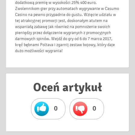
dodatkową premię w wysokości 25% 400 euro.
Zwolennikom gier przy automatach wygrywanie w Casumo
Casino na pewno przypadnie do gustu. Wzięcie udziału w
tej atrakcyjnej promocji jest, doskonałym atutem na
wspaniałą zabawę jak również na pomnożenie swoich
pieniędzy przez dołączenie wygranych z promocyjnych
darmowych spinów. Wejdź do gry od 6 do 7 marca 2017,
kręć bębnami Poltava i zgarnij zestaw bojowy, który daje
dużo możliwości wygrania!
Oceń artykuł
0
0